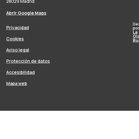
28029 Madrid
Abrir Google Maps
De
Privacidad
po
La
Ol
Cookies
Bu
Aviso legal
Protección de datos
Accesibilidad
Mapa web