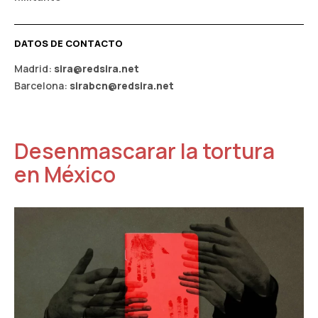
DATOS DE CONTACTO
Madrid:
sira@redsira.net
Barcelona:
sirabcn@redsira.net
Desenmascarar la tortura
en México