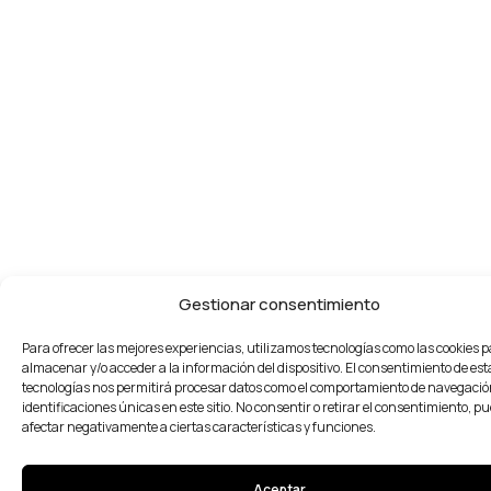
Gestionar consentimiento
Para ofrecer las mejores experiencias, utilizamos tecnologías como las cookies 
almacenar y/o acceder a la información del dispositivo. El consentimiento de est
tecnologías nos permitirá procesar datos como el comportamiento de navegación
identificaciones únicas en este sitio. No consentir o retirar el consentimiento, p
afectar negativamente a ciertas características y funciones.
Aceptar