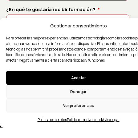
¿En qué te gustaría recibir formación?
Gestionar consentimiento
Para ofrecer las mejores experiencias, utilizamos tecnologías como las cookies 
Acepto la
política de privacidad
almacenar y/o acceder a la información del dispositivo. El consentimiento de est
tecnologías nos permitirá procesar datos como el comportamiento de navegación
identificaciones únicas en este sitio. No consentir o retirar el consentimiento, p
afectar negativamente a ciertas características y funciones.
Enviar
Aceptar
Denegar
Ver preferencias
Política de cookies
Política de privacidad
Aviso legal