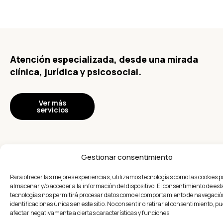
Atención especializada, desde una mirada
clínica, jurídica y psicosocial.
Ver más
servicios
Gestionar consentimiento
Peritajes
Para ofrecer las mejores experiencias, utilizamos tecnologías como las cookies 
almacenar y/o acceder a la información del dispositivo. El consentimiento de est
tecnologías nos permitirá procesar datos como el comportamiento de navegación
Elaboramos peritajes médico-psicológicos,
identificaciones únicas en este sitio. No consentir o retirar el consentimiento, p
asegurando siempre el acompañamiento
afectar negativamente a ciertas características y funciones.
psicojurídico de las personas.