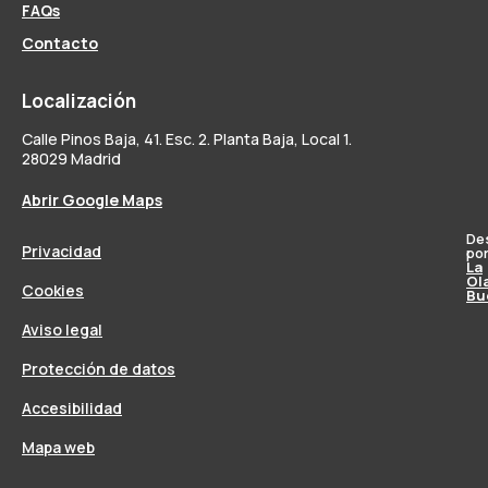
FAQs
Contacto
Localización
Calle Pinos Baja, 41. Esc. 2. Planta Baja, Local 1.
28029 Madrid
Abrir Google Maps
De
Privacidad
po
La
Ol
Cookies
Bu
Aviso legal
Protección de datos
Accesibilidad
Mapa web