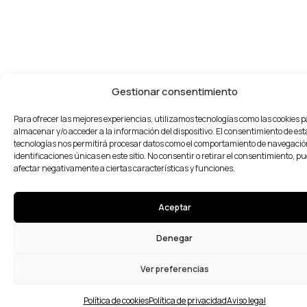
Gestionar consentimiento
Para ofrecer las mejores experiencias, utilizamos tecnologías como las cookies 
almacenar y/o acceder a la información del dispositivo. El consentimiento de est
tecnologías nos permitirá procesar datos como el comportamiento de navegación
identificaciones únicas en este sitio. No consentir o retirar el consentimiento, p
afectar negativamente a ciertas características y funciones.
Aceptar
Denegar
Ver preferencias
Política de cookies
Política de privacidad
Aviso legal