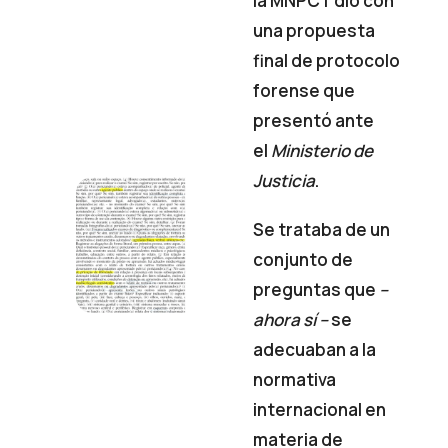
la MNPCT dio con
una propuesta
final de protocolo
forense que
presentó ante
el
Ministerio de
Justicia
.
Se trataba de un
conjunto de
preguntas que
–
ahora sí –
se
adecuaban a la
normativa
internacional en
materia de