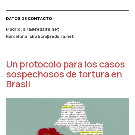
DATOS DE CONTACTO
Madrid:
sira@redsira.net
Barcelona:
sirabcn@redsira.net
Un protocolo para los casos
sospechosos de tortura en
Brasil