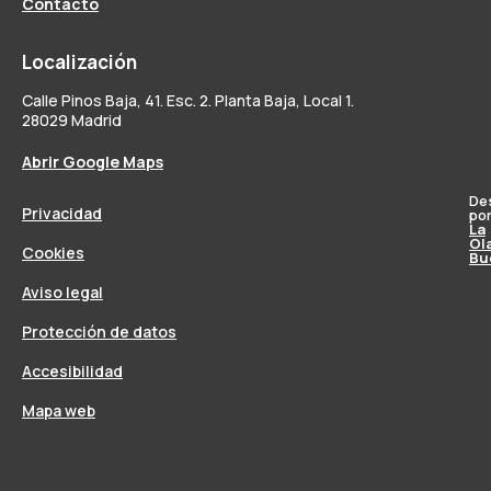
Contacto
Localización
Calle Pinos Baja, 41. Esc. 2. Planta Baja, Local 1.
28029 Madrid
Abrir Google Maps
De
Privacidad
po
La
Ol
Cookies
Bu
Aviso legal
Protección de datos
Accesibilidad
Mapa web