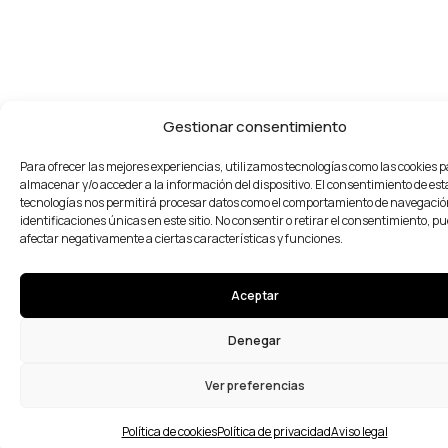
Gestionar consentimiento
Para ofrecer las mejores experiencias, utilizamos tecnologías como las cookies 
almacenar y/o acceder a la información del dispositivo. El consentimiento de est
tecnologías nos permitirá procesar datos como el comportamiento de navegación
identificaciones únicas en este sitio. No consentir o retirar el consentimiento, p
afectar negativamente a ciertas características y funciones.
Aceptar
Denegar
Ver preferencias
Política de cookies
Política de privacidad
Aviso legal