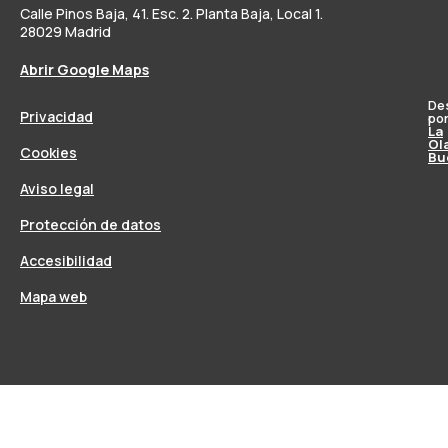
Calle Pinos Baja, 41. Esc. 2. Planta Baja, Local 1.
28029 Madrid
Abrir Google Maps
De
Privacidad
po
La
Ol
Cookies
Bu
Aviso legal
Protección de datos
Accesibilidad
Mapa web